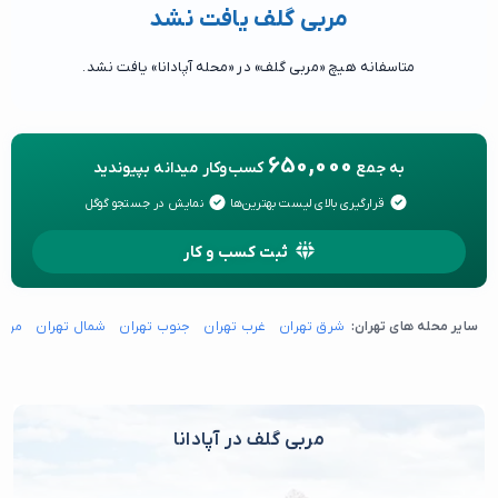
مربی گلف یافت نشد
متاسفانه هیچ «مربی گلف» در «محله آپادانا» یافت نشد.
650,000
به جمع
کسب‌وکار میدانه بپیوندید
قرارگیری بالای لیست بهترین‌ها
نمایش در جستجو گوگل
ثبت کسب و کار
سایر محله های تهران:
شرق تهران
غرب تهران
جنوب تهران
شمال تهران
مرکز
مربی گلف در آپادانا