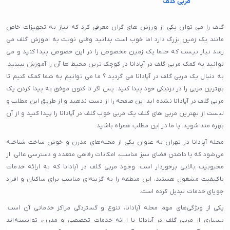
مربی گلف
گلف را می توان یکی از ورزش های گران معرفی کرد که نیاز به تجهیزات خاص
مانند یک زمین بزرگ دارد اما خوب است بدانید وقتی نوبت به اموزش گلف می
رسد نیاز نیست که حتما یک زمین مخصوص را در این خصوص پیدا کنید و می
توانید به کمک مربی گلف در آپادانا در کوچک ترین محیط ها آن را آموزش ببینید.
به دنبال یک مربی گلف در آپادانا می گردید ؟ ما می توانیم به شما کمک کنیم تا
بهترین مربی را در نزدیکی خود پیدا کنید. پس اگر تا کنون موفق به پیدا کردن یک
مربی گلف در آپادانا نشده اید این صفحه را از دست ندهید و از طریق این مطلب و
لیست از بهترین مربی های گلف یک مربی خوب گلف در آپادانا را پیدا کنید و از آن
بهره مند شوید. با ما در این مطلب همراه باشید.
محله آپادانا در تهران به عنوان یکی از محله‌های مدرن و خوش ساخت شناخته
می‌شود که با داشتن فضای سبز مناسب، امکانات رفاهی متعدد و دسترسی عالی، از
محبوبیت بالایی برخوردار است. وجود مربی گلف در آپادانا که به ارائه خدمات
باکیفیت مشغول هستند، این منطقه را به گزینه‌ای مناسب برای ساکنان و افراد
جویای خدمات تبدیل کرده است.
یکی از ویژگی‌های مهم محله آپادانا، تنوع و گستردگی مراکز خدماتی آن است.
بسیاری از مربی گلف در آپادانا با ارائه خدمات تخصصی و مدرن، توانسته‌اند