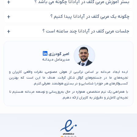
بستر آموزش مربی گلف در آپادانا چگونه می باشد ؟
رضایت مشتریان را جلب کنند. از آنجایی که افراد به دنبال بهترین گزینه‌ها برای
رفع نیازهای خود هستند، شناخت مراکز معتبر از اهمیت بالایی برخوردار است.
این موضوع بر اساس مربی مربی گلف در آپادانا و خواست شما
چگونه یک مربی گلف در آپادانا پیدا کنیم ؟
برای یافتن مربی گلف در آپادانا که بتواند خدمات خوبی ارائه دهد، بررسی نظرات
متغیر است.
مشتریان و استفاده از منابع معتبر مانند وب‌سایت میدانه می‌تواند بسیار مفید
برای پیدا کردن مربی گلف در آپادانا با ما همراه باشید.
جلسات مربی گلف در آپادانا چند ساعته است ؟
باشد. این وب‌سایت بهترین مراکز هر محله را معرفی کرده و انتخاب را برای کاربران
آسان‌تر می‌کند. اگر به دنبال مربی گلف در آپادانا هستید که کیفیت بالا و خدمات
معمولا آموزش مربی گلف در آپادانا 1 ساعت تا 1 ساعت و نیم است.
مناسبی داشته باشد، بررسی پیشنهادات موجود در این منطقه به شما کمک
امیر گودرزی
خواهد کرد تا بهترین انتخاب را داشته باشید.
مدیرعامل میدانه
ایده ایجاد میدانه بر اساس ترکیبی از هوش مصنوعی، نظرات واقعی کاربران و
تجربه‌های ما در جستجوهای گوگل شکل گرفت. هدف ما این است که بهترین
کسب‌وکارهای هر حوزه را شناسایی و در بستری هوشمند معرفی کنیم.
با همراهی یک تیم متخصص، همواره در حال به‌روزرسانی و توسعه میدانه هستیم تا
تجربه‌ای کامل‌تر و دقیق‌تر به کاربران ارائه دهیم.