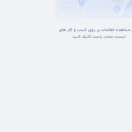
 مشاهده اطلاعات بر روی کسب و کار های
لیست سمت راست کلیک کنید
ل غرب تهران
15 خرداد
17شهریور
آجودانیه
آذری
آرژانتین
آپادانا
اتابک
ا