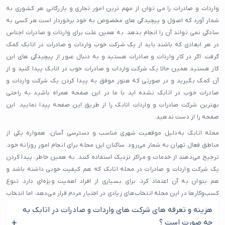
واردات و صادرات را می توان از مهم ترین امور تجاری و بازرگانی هر کشوری به
شمار آورد که اصول و پیچیدگی های مخصوص به خود برخوردار است هر کسی به
سادگی نمی تواند آن را انجام بدهد. به همین علت برای واردات و صادرات اجناس
در هر ابعادی که باشند باید از یک شرکت خوب واردات و صادرات در اتابک کمک
گرفت. اگر در کار واردات و صادرات هستید و به دنبال عبور از پیچیدگی های این
کار هستید همین حالا یک شرکت واردات و صادرات خوب در اتابک پیدا کنید و از
آن کمک بگیرید و در صورتی که هنوز موفق به پیدا کردن یک شرکت واردات و
صادرات خوب در اتابک نشده اید با ما در این صفحه همراه باشید به راحتی
بهترین شرکت صادرات و واردات اتابک را از طریق این صفحه پیدا نمایید. این
صفحه را از دست ندهید.
محله اتابک به‌دلیل موقعیت شهری مناسب و دسترسی آسان، همواره یکی از
مناطق فعال تهران به شمار می‌رود. ساکنان این محله برای انجام امور روزانه خود،
ترجیح می‌دهند از خدمات و مراکز نزدیک استفاده کنند. به همین خاطر، پیدا کردن
یک شرکت واردات و صادرات در محله اتابک که هم کیفیت خوبی داشته باشد و
هم بتوان به آن اعتماد کرد، برای بسیاری از افراد اهمیت ویژه‌ای دارد. تنوع
کسب‌وکارها در این محله انتخاب‌های زیادی در اختیار مردم قرار می‌دهد، اما انتخاب
بهترین گزینه نیاز به اطلاعات دقیق دارد.
هزینه و تعرفه های شرکت های واردات و صادرات در اتابک به
چه صورت است ؟
با بررسی تجربه کاربران و میزان رضایت مشتریان، بهترین شرکت واردات و صادرات