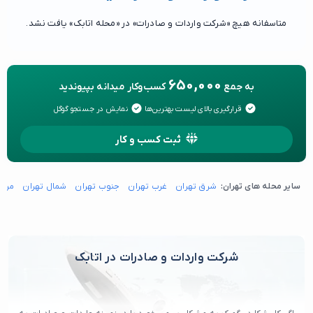
متاسفانه هیچ «شرکت واردات و صادرات» در «محله اتابک» یافت نشد.
650,000
به جمع
کسب‌وکار میدانه بپیوندید
قرارگیری بالای لیست بهترین‌ها
نمایش در جستجو گوگل
ثبت کسب و کار
سایر محله های تهران:
شرق تهران
غرب تهران
جنوب تهران
شمال تهران
مرکز
شرکت واردات و صادرات در اتابک