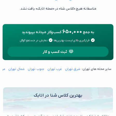
متاسفانه هیچ «کلاس شنا» در «محله اتابک» یافت نشد.
650,000
به جمع
کسب‌وکار میدانه بپیوندید
قرارگیری بالای لیست بهترین‌ها
نمایش در جستجو گوگل
ثبت کسب و کار
سایر محله های تهران:
شرق تهران
غرب تهران
جنوب تهران
شمال تهران
مرکز
بهترین کلاس شنا در اتابک