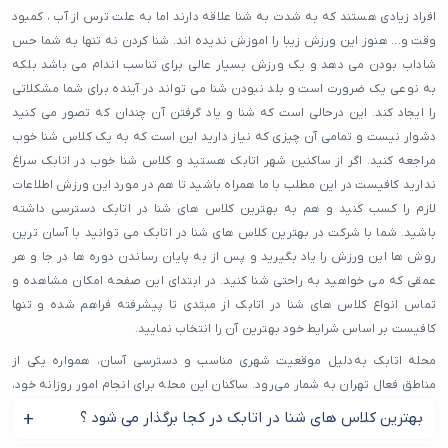
افراد زیادی هستند که به شدت به شنا علاقه دارند اما به علت ترس از آب ، کمبود
وقت و... هنوز این ورزش زیبا را اموزش ندیده اند. شنا کردن نه تنها به شما حس
شاداب بودن می دهد و یک ورزش بسیار عالی برای تناسب اندام می باشد بلکه
به نوعی یک ضرورت است و بلد نبودن شنا می تواند در آینده برای شما مشکلاتی
را ایجاد کند. این درحالی است که شنا و یاد گرفتن آن چندان که تصور می کنید
دشوار نیست و تمامی آن چیزی که نیاز دارید این است که به یک کلاس شنا خوب
مراجعه کنید. اگر از ساکنین شهر اتابک هستید و کلاس شنا خوب در اتابک سراغ
ندارید کافیست در این مطلب با ما همراه باشید تا هم در مورد این ورزش اطلاعات
لازم را کسب کنید و هم به بهترین کلاس های شنا در اتابک دسترسی داشته
باشید. شما با شرکت در بهترین کلاس های شنا در اتابک می توانید با آسان ترین
روش ها این ورزش را یاد بگیرید و پس از به پایان رساندن دوره ها در جا و هر
عمقی که می خواهید به راحتی شنا کنید. در ابتدای این صفحه امکان مشاهده و
تماس انواع کلاس های شنا در اتابک از مبتدی تا پیشرفته فراهم شده و تنها
کافیست بر اساس شرایط خود بهترین آن را انتخاب نمایید.
محله اتابک به‌دلیل موقعیت شهری مناسب و دسترسی آسان، همواره یکی از
مناطق فعال تهران به شمار می‌رود. ساکنان این محله برای انجام امور روزانه خود،
ترجیح می‌دهند از خدمات و مراکز نزدیک استفاده کنند. به همین خاطر، پیدا کردن
بهترین کلاس های شنا در اتابک در کجا برگذار می شود ؟
یک کلاس شنا در محله اتابک که هم کیفیت خوبی داشته باشد و هم بتوان به آن