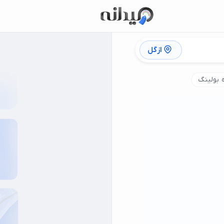
ازگل
 بولینگ