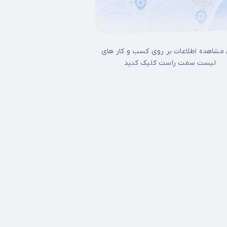
 مشاهده اطلاعات بر روی کسب و کار های
لیست سمت راست کلیک کنید
ل غرب تهران
15 خرداد
17شهریور
آجودانیه
آذری
آرژانتین
آپادانا
آیت الله 