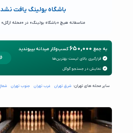
باشگاه بولینگ یافت نشد
متاسفانه هیچ «باشگاه بولینگ» در «محله ازگل» 
650,000
به جمع
کسب‌وکار میدانه بپیوندید
قرارگیری بالای لیست بهترین‌ها
نمایش در جستجو گوگل
سایر محله های تهران:
شرق تهران
غرب تهران
جنوب تهران
شمال