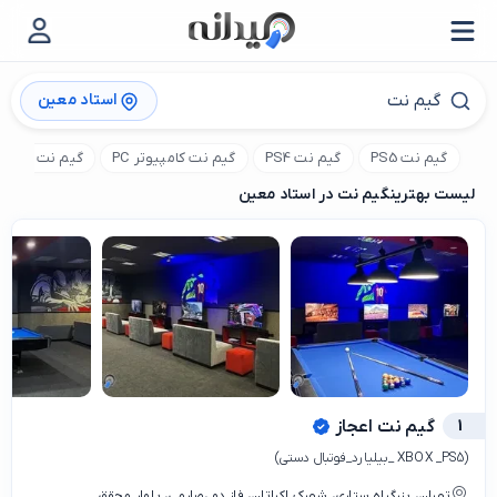
استاد معین
گیم نت PS5
گیم نت PS4
گیم نت کامپیوتر PC
گیم نت VR
لیست بهترین
گیم نت در استاد معین
1
گیم نت اعجاز
(XBOX _PS5 _بیلیارد_فوتبال دستی)
تهران، بزرگراه ستاری، شهرک اکباتان، فاز دو ،صارمی، بلوار محقق