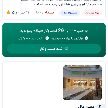
سعید،پاساژ گلهای جنوبی طبقه اول جنب پیست اسکیت
بسته
(4 نظر)
5.0
تا 14:00
پربازدیدترین
پیشنهاد شده
650,000
به جمع
کسب‌وکار میدانه بپیوندید
قرارگیری بالای لیست بهترین‌ها
نمایش در جستجو گوگل
ثبت کسب و کار
2
معین مال