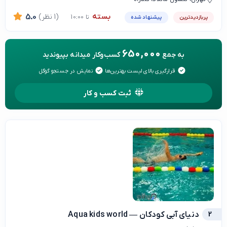
بسته
(1 نظر)
5.0
تا 10:00
پربازدیدترین
پیشنهاد شده
650,000
به جمع
کسب‌وکار میدانه بپیوندید
قرارگیری بالای لیست بهترین‌ها
نمایش در جستجو گوگل
ثبت کسب و کار
2
دنياي آبي كودكان — Aqua kids world