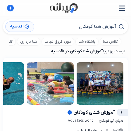
اقدسیه
کلاس شنا
باشگاه شنا
دوره غریق نجات
شنا بارداری
کلاس شنا
لیست بهترین
آموزش شنا کودکان در اقدسیه
1
آموزش شنای کودکان
دنياي آبي كودكان — Aqua kids world
تهران، نلسون ماندلا، گلنار،0