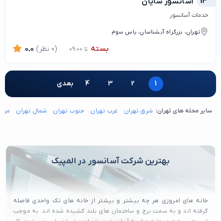
13
آسانسور سایان
خدمات آسانسور
تهران، بزرگراه آبشناسان، یاس سوم
بسته
(0 نظر)
0.0
تا 09:00
1
2
3
4
بعدی
سایر محله های تهران:
شرق تهران
غرب تهران
جنوب تهران
شمال تهران
مرکز
بهترین شرکت آسانسور در المپیک
خانه های امروزی هر چه بیشتر و بیشتر از خانه های تک واحدی فاصله
گرفته اند و به سمت برج و ساختمان های بلند کشیده شده اند. به موجب