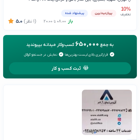
10%
پربازدیدترین
پیشنهاد شده
تخفیف
باز
(1 نظر)
5.0
08:00 تا 20:00
650,000
به جمع
کسب‌وکار میدانه بپیوندید
قرارگیری بالای لیست بهترین‌ها
نمایش در جستجو گوگل
ثبت کسب و کار