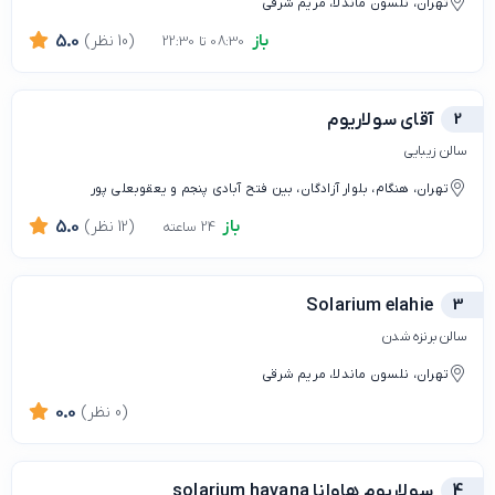
تهران، نلسون ماندلا، مریم شرقی
باز
(10 نظر)
5.0
08:30 تا 22:30
2
آقای سولاریوم
سالن زیبایی
تهران، هنگام، بلوار آزادگان، بین فتح آبادی پنجم و یعقوبعلی پور
باز
(12 نظر)
5.0
24 ساعته
Solarium elahie
3
سالن‌ برنزه شدن
تهران، نلسون ماندلا، مریم شرقی
(0 نظر)
0.0
4
سولاریوم هاوانا solarium havana