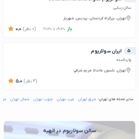
سالن زیبایی
تهران، بزرگراه کردستان، پردیس، شهریار
باز
(0 نظر)
0.0
09:30 تا 21:30
5
ایران سولاریوم
واردکننده
تهران، نلسون ماندلا، مریم شرقی
(4 نظر)
5.0
سایر محله های تهران:
شرق تهران
غرب تهران
جنوب تهران
شمال تهران
مرکز
سالن سولاریوم در الهیه