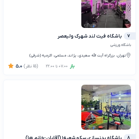
7
باشگاه فیت لند شهرک ولیعصر
باشگاه ورزشی
تهران، بزرگراه آیت الله سعیدی، پژاند، مسلمی، اکرمیه (شرقی)
باز
(15 نظر)
5.0
07:00 تا 22:00
8
باشگاه بدنسازی سکو شعبه۱ (آقایان-خانم ها)