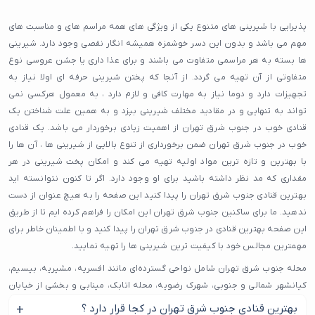
پذیرایی با شیرینی های متنوع یکی از ویژگی های همه مراسم های و مناسبت های
مهم می باشد و بدون این دسر خوشمزه همیشه انگار نقصی وجود دارد. شیرینی
ها بسته به هر مراسمی متفاوت می باشند و برای عذا داری یا جشن عروسی نوع
متفاوتی از آن تهیه می گردد. از آنجا که پختن شیرینی حرفه ای اولا نیاز به
تجهیزات دارد و دوما نیاز به مهارت کافی و لازم دارد ، به معمول هرکسی نمی
تواند به تنهایی و در مقادید مختلف شیرینی بپزد و به همین علت شناختن یک
قنادی خوب در جنوب شرق تهران از اهمیت زیادی برخوردار می باشد. یک قنادی
خوب در جنوب شرق تهران ضمن برخورداری از تنوع بالایی از شیرینی ها ، آن ها را
با بهترین و تازه ترین مواد اولیه تهیه می کند و امکان پخت شیرینی در هر
مقداری که مد نظر داشته باشید برای او وجود دارد. اگر تا کنون نتوانسته اید
بهترین قنادی جنوب شرق تهران را پیدا کنید این صفحه را به هیچ عنوان از دست
ندهید. ما برای ساکنین جنوب شرق تهران این امکان را فراهم کرده ایم تا از طریق
این صفحه بهترین قنادی در جنوب شرق تهران را پیدا کنید و با اطمینان خاطر برای
مهمترین مجالس خود با کیفیت ترین شیرینی ها را تهیه نمایید.
محله جنوب شرق تهران شامل نواحی گسترده‌ای مانند افسریه، مشیریه، بیسیم،
کیانشهر شمالی و جنوبی، شهرک رضویه، محله اتابک، مینابی و بخشی از خیابان
خاوران است. این منطقه به دلیل دسترسی مناسب به بزرگراه امام رضا، بزرگراه
بهترین قنادی جنوب شرق تهران در کجا قرار دارد ؟