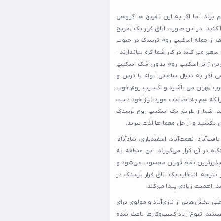
بزند. اما اگر به این تفریح ها گروهی
کنید. در این صورت اتاق فرار یک تفریح
تلف از جمله اسکیپ روم ترسناک در جنوب
سعی می کنند در کار شما گره بیاندازند ،
ر ترین ژانر اسکیپ روم بدون شک اسکیپ
 اگر به دنبال ساعاتی توام با ترس و
 غرب تهران می باشید و اکسیپ روم خوب
ا که هم به اطلاعات مورد نیاز خود دست
ید. شما از طریق یک اسکیپ روم ترسناک
 بکشید و از حل معما ها لذت ببرید.
آباد، نعمت‌آباد، اسفندیاری، شادآباد،
ه در آن قرار می‌گیرند. این منطقه به
س‌پذیرترین نقاط تهران محسوب می‌شود و
تیجه، انتخاب یک اتاق فرار ترسناک در
، اهمیت زیادی پیدا می‌کند.
و حتی بخش‌هایی از نازی‌آباد و مولوی برای
ستند. تنوع زیاد کسب‌وکارها باعث شده