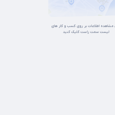
 مشاهده اطلاعات بر روی کسب و کار های
لیست سمت راست کلیک کنید
17شهریور
آجودانیه
آذری
آرژانتین
آپادانا
آیت الله کاشانی
اتابک
اخت