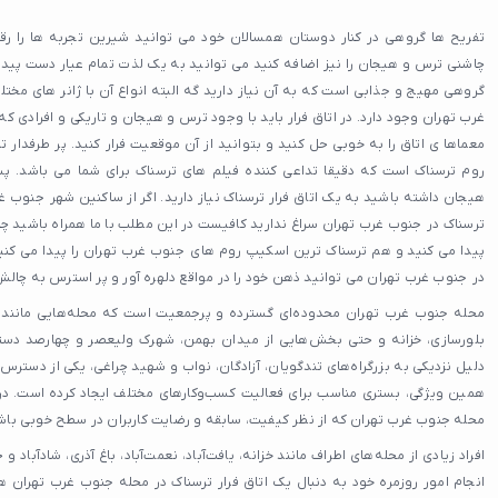
تفریح ها گروهی در کنار دوستان همسالان خود می توانید شیرین تجربه ها را رقم 
چاشنی ترس و هیجان را نیز اضافه کنید می توانید به یک لذت تمام عیار دست پیدا 
گروهی مهیج و جذابی است که به آن نیاز دارید گه البته انواع آن با ژانر های مخ
غرب تهران وجود دارد. در اتاق فرار باید با وجود ترس و هیجان و تاریکی و افرادی که 
معماها ی اتاق را به خوبی حل کنید و بتوانید از آن موقعیت فرار کنید. پر طرفدا
روم ترسناک است که دقیقا تداعی کننده فیلم های ترسناک برای شما می باشد. پس
هیجان داشته باشید به یک اتاق فرار ترسناک نیاز دارید. اگر از ساکنین شهر جنوب
ترسناک در جنوب غرب تهران سراغ ندارید کافیست در این مطلب با ما همراه باشید چر
پیدا می کنید و هم ترسناک ترین اسکیپ روم های جنوب غرب تهران را پیدا می کن
در جنوب غرب تهران می توانید ذهن خود را در مواقع دلهره آور و پر استرس به چالش
محله جنوب غرب تهران محدوده‌ای گسترده و پرجمعیت است که محله‌هایی مانند یافت‌
بلورسازی، خزانه و حتی بخش‌هایی از میدان بهمن، شهرک ولیعصر و چهارصد دستگا
دلیل نزدیکی به بزرگراه‌های تندگویان، آزادگان، نواب و شهید چراغی، یکی از دستر
همین ویژگی، بستری مناسب برای فعالیت کسب‌وکارهای مختلف ایجاد کرده است. در ن
محله جنوب غرب تهران که از نظر کیفیت، سابقه و رضایت کاربران در سطح خوبی باشد
افراد زیادی از محله‌های اطراف مانند خزانه، یافت‌آباد، نعمت‌آباد، باغ آذری، شادآباد 
انجام امور روزمره خود به دنبال یک اتاق فرار ترسناک در محله جنوب غرب تهران ه