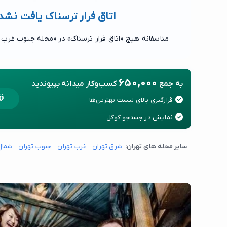
اتاق فرار ترسناک یافت نشد
متاسفانه هیچ «اتاق فرار ترسناک» در «محله جنوب غرب 
650,000
به جمع
کسب‌وکار میدانه بپیوندید
قرارگیری بالای لیست بهترین‌ها
نمایش در جستجو گوگل
سایر محله های تهران:
شرق تهران
غرب تهران
جنوب تهران
شمال