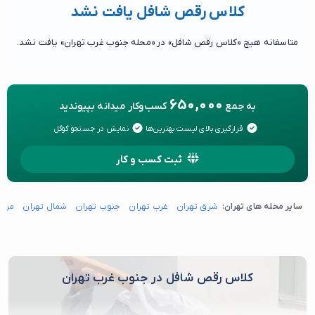
کلاس رقص شافل یافت نشد
متاسفانه هیچ «کلاس رقص شافل» در «محله جنوب غرب تهران» یافت نشد.
650,000
به جمع
کسب‌وکار میدانه بپیوندید
قرارگیری بالای لیست بهترین‌ها
نمایش در جستجو گوگل
ثبت کسب و کار
سایر محله های تهران:
شرق تهران
غرب تهران
جنوب تهران
شمال تهران
مرکز
کلاس رقص شافل در جنوب غرب تهران