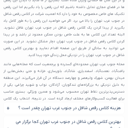
و در این سال ها حسابی ویرال شده است. بسیاری از ما شاید با دیدن این رقص
ها در فضای مجازی تمایل داشته باشیم که این رقص را یاد بگیریم اما این رقص
تکنیک های خاص مخصوص به خود را دارد که اهمیت شرکت در کلاس رقص شافل
در جنوب غرب تهران را بالا می برد. اگر می خواهید این رقص را به طور کامل یاد
بگیرید از پیدا کردن یک کلاس رقص شافل در جنوب غرب تهران غافل نشوید.
البته تعداد این کلاس ها به علت خاص بودن ممکن محدود تر باشد و در پیدا
کردن کلاس رقص شافل در جنوب غرب تهران دچار مشکل نشوید. در این صورت
می توانید به سادگی از طریق این صفحه اقدام نمایید و بهترین کلاس رقص
شافل در جنوب غرب تهران را در نزدیکی محل زندگی خود پیدا کنید.
محله جنوب غرب تهران محدوده‌ای گسترده و پرجمعیت است که محله‌هایی مانند
یافت‌آباد، نعمت‌آباد، اسفندیاری، شادآباد، بلورسازی، خزانه و حتی بخش‌هایی از
میدان بهمن، شهرک ولیعصر و چهارصد دستگاه در آن قرار می‌گیرند. این منطقه
به دلیل نزدیکی به بزرگراه‌های تندگویان، آزادگان، نواب و شهید چراغی، یکی از
دسترس‌پذیرترین نقاط تهران محسوب می‌شود و همین ویژگی، بستری مناسب
برای فعالیت کسب‌وکارهای مختلف ایجاد کرده است. در نتیجه، انتخاب یک کلاس
رقص شافل در محله جنوب غرب تهران که از نظر کیفیت، سابقه و رضایت کاربران
هزینه کلاس رقص شافل در جنوب غرب تهران چقدر است ؟
در سطح خوبی باشد، اهمیت زیادی پیدا می‌کند.
بهتر است برای کسب اطلاعات دقیق در مورد هزینه کلاس رقص
بهترین کلاس رقص شافل در جنوب غرب تهران کجا برگزار می
افراد زیادی از محله‌های اطراف مانند خزانه، یافت‌آباد، نعمت‌آباد، باغ آذری، شادآباد و
شافل در جنوب غرب تهران با کلاس مورد نظر خود تماس بگیرید.