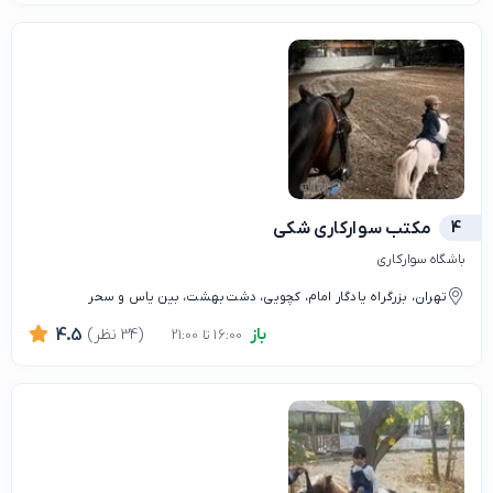
4
مکتب سواركارى شكى
باشگاه سوارکاری
تهران، بزرگراه یادگار امام، کچویی، دشت بهشت، بین یاس و سحر
باز
(34 نظر)
4.5
16:00 تا 21:00