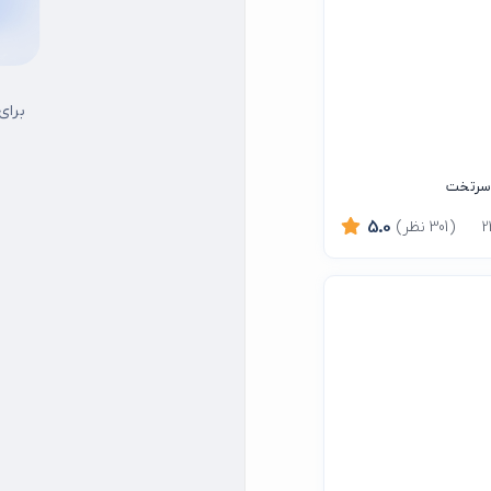
برای
 سرتخت
(301 نظر)
5.0