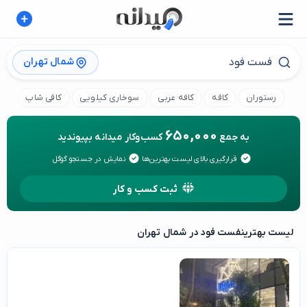
شمال تهران
رستوران
کافه
کافه عربی
سوخاری کیلویی
کافی شاپ
ته
650,000
به جمع
کسب‌وکار میدانه بپیوندید
قرارگیری بالای لیست بهترین‌ها
نمایش در جستجو گوگل
ثبت کسب و کار
لیست بهترین
فست فود در شمال تهران