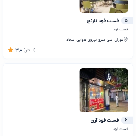
5
فست فود نارنج
فست فود
تهران، سی متری نیروی هوایی، سجاد
(1 نظر)
3.0
6
فست فود آرن
فست فود