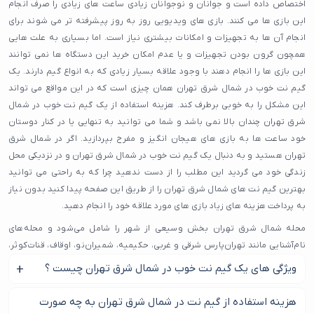
اختصاص داده است و جوانان و نوجوانان زیادی ساعت های زیادی را صرف انجام
این بازی ها می کنند. بازی های ویدیویی روز به روز پیشرفته تر می شوند برای
انجام آن ها به تجهیزات و امکانات بیشتری نیاز است. اما بسیاری به علت هایی
همچون گرون بودن تجهیزات و یا عدم امکان خرید این دستگاه ها نمی توانند
این بازی ها را انجام دهند با وجود علاقه بسیار زیادی که به انواع گیم دارند. یک
گیم نت خوب در شمال شرق تهران همان چیزی است که در این مواقع می تواند
این مشکل را به خوبی برطرف کند. هزینه استفاده از یک گیم نت خوب در شمال
شرق تهران چندان بالا نمی باشد و شما می توانید به تنهایی یا در کنار دوستان
خود ساعت ها به بازی های هیجان انگیز و مفرح بپردازید. اگر در شمال شرق
تهران هستید و به دنبال یک گیم نت خوب در شمال شرق تهران و در نزدیکی محل
زندگی خود می گردید این مطلب را از دست ندهید چرا که به راحتی می توانید
بهترین گیم نت های شمال شرق تهران را از طریق این صفحه پیدا کنید بدون نیاز
به پرداخت هزینه های زیاد بازی های مورد علاقه خود را انجام دهید.
محله شمال شرق تهران بخش وسیعی از شهر را شامل می‌شود و محله‌های
نام‌آشنایی مانند تهران‌پارس شرقی و غربی، حکیمیه، شمیران‌نو، اوقاف، قنات‌کوثر،
نارمک و بخش‌هایی از لویزان در این محدوده قرار دارند. همین گستردگی باعث
ویژگی های یک گیم نت خوب در شمال شرق تهران چیست ؟
شده تنوع خدمات و کسب‌وکارها در این بخش از تهران بسیار بالا باشد و بسیاری
از ساکنان برای انتخاب یک گیم نت در محله شمال شرق تهران به دنبال
تجهیزات لازم برای انجام بازی های مختلف و همچنین ارائه انوع
هزینه استفاده از گیم نت در شمال شرق تهران به چه صورت
گزینه‌هایی معتبر و خوش‌نام باشند.
سبک گیم جدید از مهم ترین ویژگی های یک گیم نت خوب در