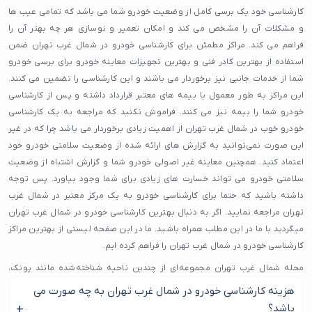
کارشناسی خود یک برسی کامل از وضعیت خودرو شما می باشد که تمامی عیب ها
و مشکلات آن را مشخص می کند و امکان تعمیر و نوسازی هر چه بهتر آن را
فراهم می کند. مراکز مطمئن برای کارشناسی خودرو در شمال غرب تهران ضمن
استفاده از بهترین کادر فنی و بهترین تجهیزات معاینه خودرو برای برسی خودرو
شما از خدمات جانبی نیز برخوردار می باشند و این کارشناسی را تضمین می کنند.
این مراکز به طور معمول با بیمه های معتبر قرارداد داشته و پس از کارشناسی
خودرو شما را بیمه نیز می کنند. فراموش نکنید که مراجعه به یک کارشناسی
خودرو خوب در شمال غرب تهران از اهمیت زیادی برخوردار می باشد چرا که در غیر
این صورت نمی‌توانید به گزارش های ارائه شده از وضعیت سلامتی خودرو خود
اعتماد کنید. همچنین معاینه غیر اصولی خودرو شما و گزارش اشتباه از وضعیت
سلامتی خودرو می تواند خسارت های زیادی برای شما وجود بیاورد. پس توجه
داشته باشید که حتما برای کارشناسی خودرو به یک مرکز معتبر در شمال غرب
تهران مراجعه نمایید. اگر به دنبال بهترین کارشناسی خودرو در شمال غرب تهران
میگردید با ما در این مطلب همراه باشید. ما در این صفحه لیستی از بهترین مراکز
کارشناسی خودرو در شمال غرب تهران را فراهم کرده ایم.
محله شمال غرب تهران مجموعه‌ای از چندین ناحیه شناخته‌شده مانند پونک،
جنت‌آباد شمالی، جنوبی و مرکزی، شهران، شهرزیبا، باغ‌فیض، حصارک، دهکده
هزینه کارشناسی خودرو در شمال غرب تهران به چه صورت می
المپیک و بخشی از سردار جنگل را شامل می‌شود. همین گستردگی باعث شده تنوع
باشد؟