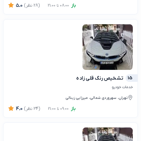
باز
(28 نظر)
5.0
08:00 تا 21:00
15
تشخیص رنگ قلی زاده
خدمات خودرو
تهران، سهروردی شمالی، میرزایی زینالی
باز
(34 نظر)
4.0
09:00 تا 21:00