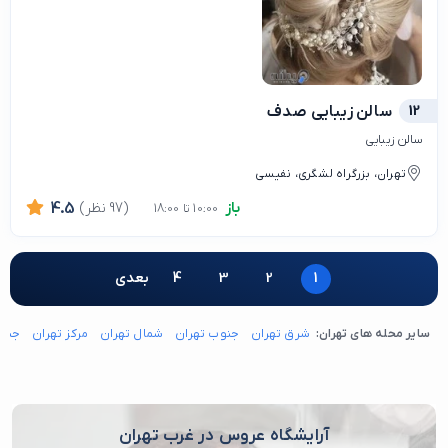
12
سالن زیبایی صدف
سالن زیبایی
تهران، بزرگراه لشگری، نفیسی
باز
(97 نظر)
4.5
10:00 تا 18:00
1
2
3
4
بعدی
سایر محله های تهران:
شرق تهران
جنوب تهران
شمال تهران
مرکز تهران
جنوب
آرایشگاه عروس در غرب تهران