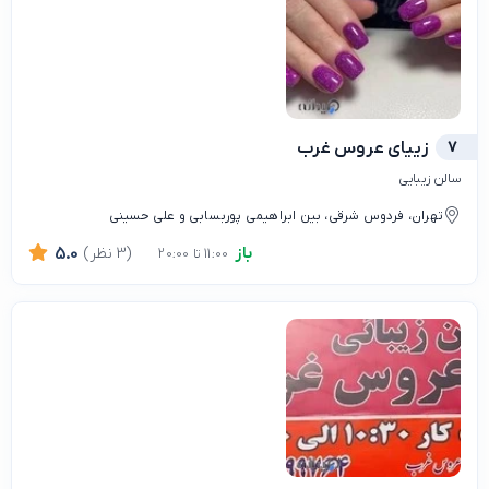
7
زییای عروس غرب
سالن زیبایی
تهران، فردوس شرقی، بین ابراهیمی پوربسابی و علی حسینی
باز
(3 نظر)
5.0
11:00 تا 20:00