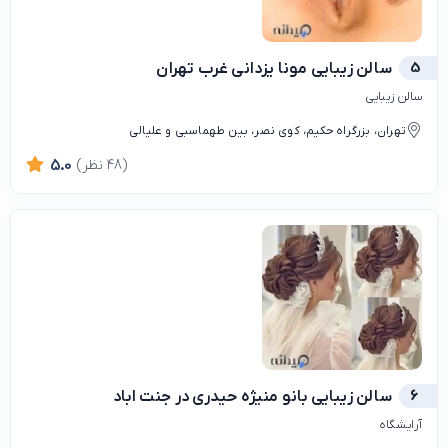
5
سالن زيبايي مونا یزدانی غرب تهران
سالن زیبایی
تهران، بزرگراه حکیم، کوی نصر، بین طهماسبی و علیالی
(48 نظر)
5.0
6
سالن زیبایی بانو منیژه حیدری در جنت اباد
آرایشگاه