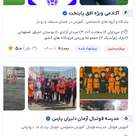
4
آکادمی ویژه افق پایتخت
باشگاه و گروه های اختصاصی ، آموزش در فضای مسقف و رو باز
۱) مرزداران ۲) سعادت آباد ۳) میدان آزادی ،۱) بوستان اشرفی اصفهانی
۲)پارک ژوراسیک ۳) مجموعه ورزشی فرودگاه های کشور
بسته
(3 نظر)
5.0
تا 08:00
پربازدیدترین
پیشنهاد شده
5
مدرسه فوتبال آرمان دلیران پارس
آموزش فوتبال .مدرسه فوتبال .آموزش خصوصی .فوتبال نزدیک ما. دروازبانی.