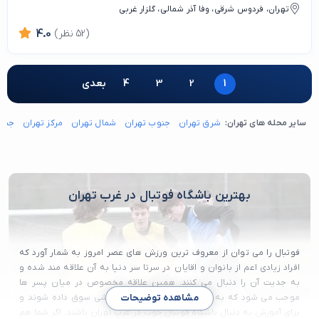
تهران، فردوس شرقی، وفا آذر شمالی، گلزار غربی
(52 نظر)
4.0
1
2
3
4
بعدی
سایر محله های تهران:
شرق تهران
جنوب تهران
شمال تهران
مرکز تهران
جنوب
بهترین باشگاه فوتبال در غرب تهران
فوتبال را می توان از معروف ترین ورزش های عصر امروز به شمار آورد که
افراد زیادی اعم از بانوان و اقایان در سرتا سر دنیا به آن علاقه مند شده و
به جدیت آن را دنبال می کنند. همین علاقه مخصوص در میان پسر ها
موجب می شود که به سمت آموزش این رشته ورزشی سوق داده شوند و
مشاهده توضیحات
برای آموزش به دنبال باشگاه فوتبال خوب در غرب تهران باشند. اگر شما هم