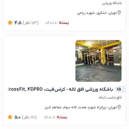
باشگاه ورزشی
تهران، لشگری، شهید ریاحی
بسته
(103 نظر)
4.5
تا 08:00
15
باشگاه ورزشی افق لاله - کراس‌فیت، TRX, CrossFit, 4DPRO
اتاق تناسب اندام
تهران، بزرگراه شهید همت، لاله سوم، مجاهد کبیر
بسته
(70 نظر)
5.0
تا 08:00