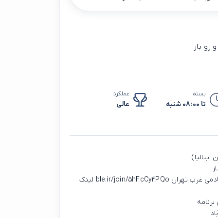
رو باز
بسته
عملکرد
تا 08:00 شنبه
عالی
ایتالیا)
ز
✔️فعالیت و همکاری در سطح آسیا ویژن تهران ✔️برترین آکادمی غرب تهران ble.ir/join/5hFcCy4PQo لینک