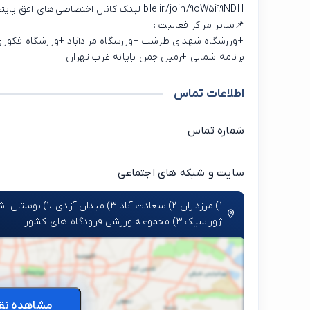
ble.ir/join/9oW5i99NDH لینک کانال اختصاصی های افق پایتخت
📌سایر مراکز فعالیت :
+ورزشگاه شهدای طرشت +ورزشگاه مرادآباد +ورزشگاه فکور
برنامه شمالی +زمین چمن پایانه غرب تهران
اطلاعات تماس
شماره تماس
سایت و شبکه های اجتماعی
ژوراسیک ۳) مجموعه ورزشی فرودگاه های کشور
مشاهده نق