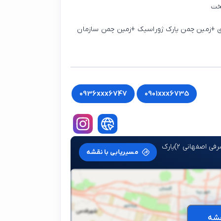
ی +زمین چمن پارک ژوراسیک +زمین چمن سازمان
0936xxx6747
0901xxx6735
۱) مرزداران ۲) سعادت آباد ۳) میدان آزادی ،۱) بوستان اشرفی اصفهانی ۲)پارک
مسیریابی با نقشه
شه