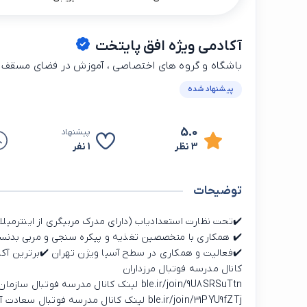
آکادمی ویژه افق پایتخت
باشگاه و گروه های اختصاصی ، آموزش در فضای مسقف و 
پیشنهاد شده
5.0
پیشنهاد
3 نظر
1 نفر
توضیحات
✔️تحت نظارت استعدادیاب (دارای مدرک مربیگری از اینترمیلان 
✔️ همکاری با متخصصین تغذیه و پیکره سنجی و مربی بدنسا
کانال مدرسه فوتبال مرزداران
ble.ir/join/9U8SRSuTtn لینک کانال مدرسه فوتبال سازمان برنامه
ble.ir/join/31PYU9fZTj لینک کانال مدرسه فوتبال سعادت آباد