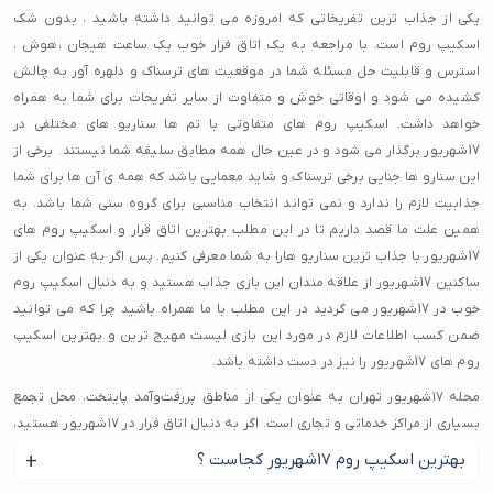
یکی از جذاب ترین تفریخاتی که امروزه می توانید داشته باشید ، بدون شک
اسکیپ روم است. با مراجعه به یک اتاق فرار خوب یک ساعت هیجان ،هوش ،
استرس و قابلیت حل مسئله شما در موقعیت های ترسناک و دلهره آور به چالش
کشیده می شود و اوقاتی خوش و متفاوت از سایر تفریحات برای شما به همراه
خواهد داشت. اسکیپ روم های متفاوتی با تم ها سناریو های مختلفی در
17شهریور برگذار می شود و در عین حال همه مطابق سلیقه شما نیستند. برخی از
این سنارو ها جنایی برخی ترسناک و شاید معمایی باشد که همه ی آن ها برای شما
جذابیت لازم را ندارد و نمی تواند انتخاب مناسبی برای گروه سنی شما باشد. به
همین علت ما قصد داریم تا در این مطلب بهترین اتاق قرار و اسکیپ روم های
17شهریور با جذاب ترین سناریو هارا به شما معرفی کنیم. پس اگر به عنوان یکی از
ساکنین 17شهریور از علاقه مندان این بازی جذاب هستید و به دنبال اسکیپ روم
خوب در 17شهریور می گردید در این مطلب با ما همراه باشید چرا که می توانید
ضمن کسب اطلاعات لازم در مورد این بازی لیست مهیج ترین و بهترین اسکیپ
روم های 17شهریور را نیز در دست داشته باشد.
محله ۱۷شهریور تهران به عنوان یکی از مناطق پررفت‌وآمد پایتخت، محل تجمع
بسیاری از مراکز خدماتی و تجاری است. اگر به دنبال اتاق فرار در ۱۷شهریور هستید،
این محله گزینه‌های متعددی را در اختیار شما قرار می‌دهد. وجود خیابان‌های
بهترین اسکیپ روم 17شهریور کجاست ؟
پرتردد، نزدیکی به ایستگاه‌های مترو و دسترسی آسان باعث شده تا بسیاری از