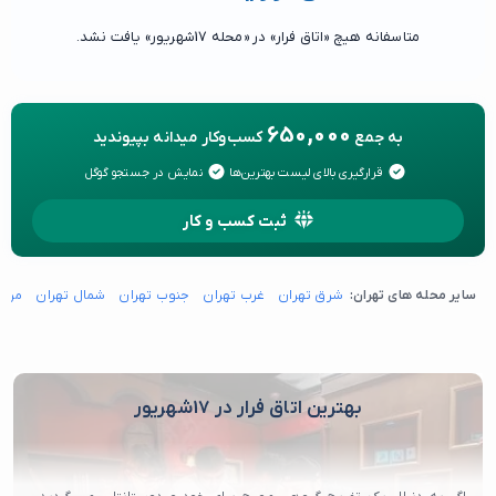
متاسفانه هیچ «اتاق فرار» در «محله 17شهریور» یافت نشد.
650,000
به جمع
کسب‌وکار میدانه بپیوندید
قرارگیری بالای لیست بهترین‌ها
نمایش در جستجو گوگل
ثبت کسب و کار
سایر محله های تهران:
شرق تهران
غرب تهران
جنوب تهران
شمال تهران
مرکز
بهترین اتاق فرار در 17شهریور