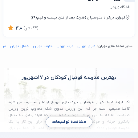
باشگاه ورزشی
تهران، بزرگراه متوسلیان (فتح)، بعد از فتح بیست و نهم(29)
(94 نظر)
4.0
سایر محله های تهران:
شرق تهران
غرب تهران
جنوب تهران
شمال تهران
مرکز
بهترین مدرسه فوتبال کودکان در 17شهریور
اگر فرزند شما یکی از طرفداران بزرگ بازی مهیج فوتبال محسوب می شود
کاملا طبیعی است چرا که این ورزش بدون شک محبوب ترین ورزش
دنیاست. علاقه به این ورزش موجب شده است که افراد زیادی به دنبال
یادگیری حرفه ای فوتبال از دوران کودکی باشند که برای این کار به یک
مشاهده توضیحات
مدرسه فوتبال کودکان خوب در 17شهریور نیاز می باشد. اگر شما نیز برای
فرزند خود به دنبال یک مدرسه فوتبال کودکان خوب در 17شهریور میگردید