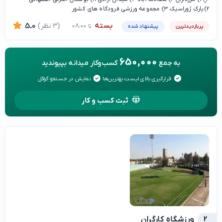
۲)پارک ژوراسیک ۳) مجموعه ورزشی فرودگاه های کشور
بسته
(3 نظر)
5.0
تا 08:00
پربازدیدترین
پیشنهاد شده
650,000
به جمع
کسب‌وکار میدانه بپیوندید
قرارگیری بالای لیست بهترین‌ها
نمایش در جستجو گوگل
ثبت کسب و کار
2
ورزشگاه کارگران