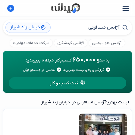
خیابان زند شیراز
آژانس هواپیمایی
آژانس گردشگری
شرکت خدمات مهاجرت
موس
650,000
به جمع
کسب‌وکار میدانه بپیوندید
قرارگیری بالای لیست بهترین‌ها
نمایش در جستجو گوگل
ثبت کسب و کار
لیست بهترین
آژانس مسافرتی در خیابان زند شیراز