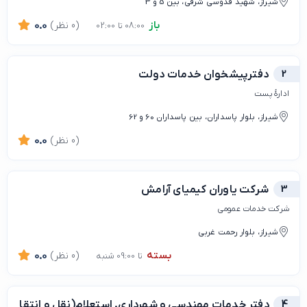
شیراز، شهید قدوسی شرقی، بین 5 و 3
باز
(0 نظر)
0.0
08:00 تا 02:00
2
دفترپیشخوان خدمات دولت
ادارهٔ پست
شیراز، بلوار پاسداران، بین پاسداران 60 و 62
(0 نظر)
0.0
3
شرکت یاوران کیمیای آرامش
شرکت خدمات عمومی
شیراز، بلوار رحمت غربی
بسته
(0 نظر)
0.0
تا 09:00 شنبه
4
دفتر خدمات مهندسی و شهرداری. استعلام(نقل و انتقال/رهنی