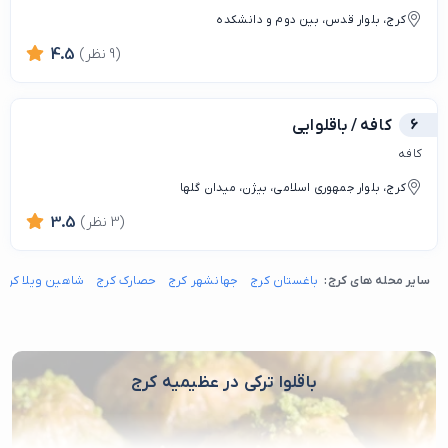
کرج، بلوار قدس، بین دوم و دانشکده
(9 نظر)
4.5
6
کافه / باقلوایی
کافه
کرج، بلوار جمهوری اسلامی، بیژن، میدان گلها
(3 نظر)
3.5
سایر محله های کرج:
باغستان کرج
جهانشهر کرج
حصارک کرج
شاهین ویلا کرج
باقلوا ترکی در عظیمیه کرج