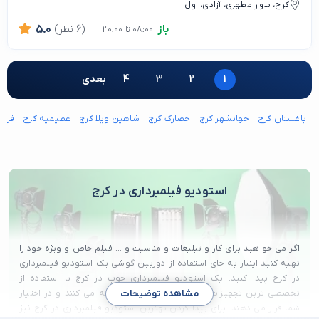
کرج، بلوار مطهری، آزادی، اول
باز
(6 نظر)
5.0
08:00 تا 20:00
1
2
3
4
بعدی
باغستان کرج
جهانشهر کرج
حصارک کرج
شاهین ویلا کرج
عظیمیه کرج
فرد
استودیو فیلمبرداری در کرج
اگر می خواهید برای کار و تبلیغات و مناسبت و ... فیلم خاص و ویژه خود را
تهیه کنید اینبار به جای استفاده از دوربین گوشی یک استودیو فیلمبرداری
در کرج پیدا کنید. یک استودیو فیلمبرداری خوب در کرج با استفاده از
تخصصی ترین تجهیزات جذاب ترین فیلم ها را تهیه می کنند و در اختیار
مشاهده توضیحات
شما قرار می دهند. برای پیدا کردن بهترین استودیو فیلمبرداری در کرج نیز