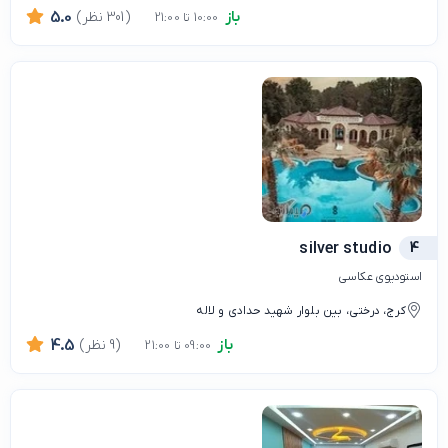
باز
(301 نظر)
5.0
10:00 تا 21:00
silver studio
4
استودیوی عکاسی
کرج، درختی، بین بلوار شهید حدادی و لاله
باز
(9 نظر)
4.5
09:00 تا 21:00