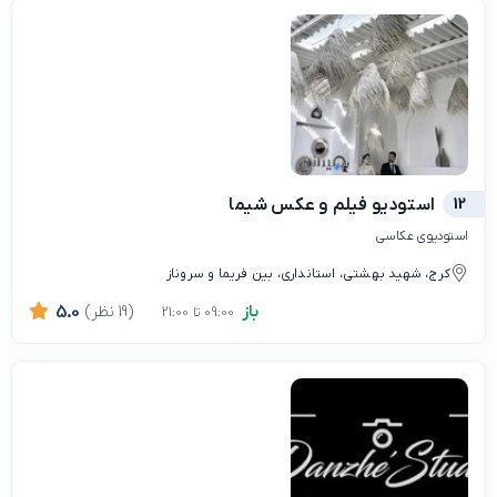
12
استودیو فیلم و عکس شیما
استودیوی عکاسی
کرج، شهید بهشتى، استانداری، بین فریما و سروناز
باز
(19 نظر)
5.0
09:00 تا 21:00