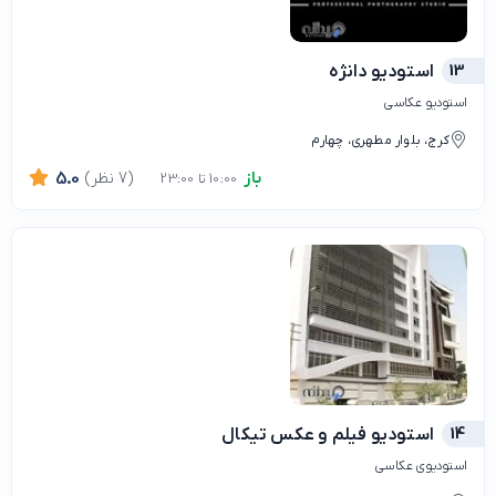
13
استودیو دانژه
استودیو عکاسی
کرج، بلوار مطهری، چهارم
باز
(7 نظر)
5.0
10:00 تا 23:00
14
استودیو فیلم و عکس تیکال
استودیوی عکاسی