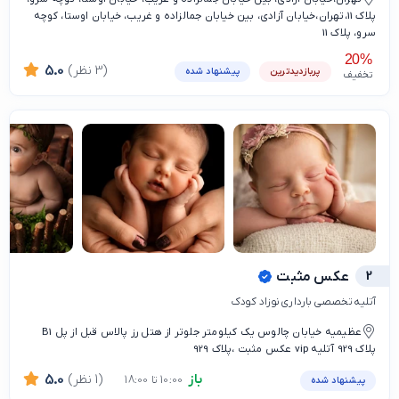
پلاک 11،تهران،خیابان آزادی، بین خیابان جمالزاده و غریب، خیابان اوستا، کوچه
سرو، پلاک 11
20%
(3 نظر)
5.0
پربازدیدترین
پیشنهاد شده
تخفیف
2
عکس مثبت
آتلیه تخصصی بارداری نوزاد کودک
عظیمیه خیابان چالوس یک کیلومتر جلوتر از هتل رز پالاس قبل از پل B1
پلاک 929 آتلیه vip عکس مثبت ،پلاک 929
باز
(1 نظر)
5.0
10:00 تا 18:00
پیشنهاد شده