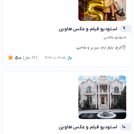
9
استودیو فیلم و عکس هاوین
استودیو عکاسی
کرج، بلوار ارم، بین رز و صاحبی
باز
(22 نظر)
5.0
09:05 تا 21:30
10
استودیو فیلم و عکس هاوین