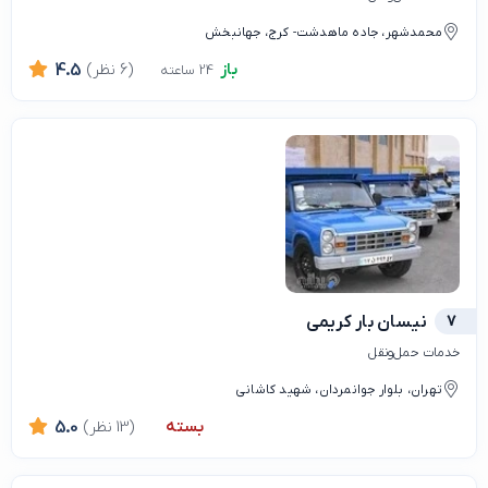
محمدشهر، جاده ماهدشت- کرج، جهانبخش
باز
(6 نظر)
4.5
24 ساعته
7
نیسان بار کریمی
خدمات حمل‌ونقل
تهران، بلوار جوانمردان، شهید کاشانی
بسته
(13 نظر)
5.0