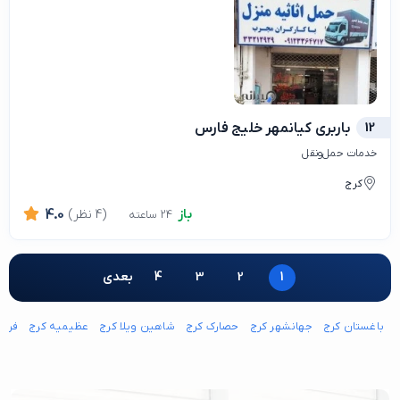
12
باربری کیانمهر خلیج فارس
خدمات حمل‌ونقل
کرج
باز
(4 نظر)
4.0
24 ساعته
1
2
3
4
بعدی
باغستان کرج
جهانشهر کرج
حصارک کرج
شاهین ویلا کرج
عظیمیه کرج
فرد