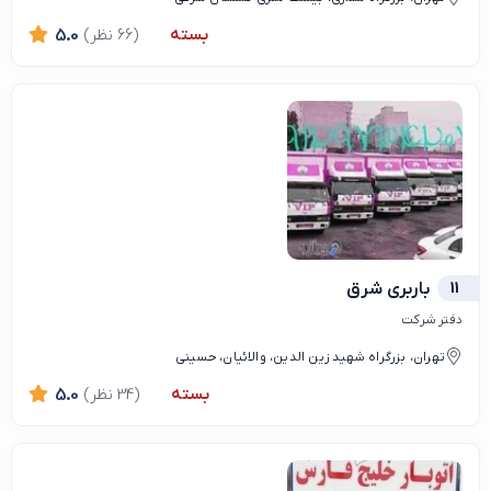
بسته
(66 نظر)
5.0
11
باربری شرق
دفتر شرکت
تهران، بزرگراه شهید زین الدین، والائیان، حسینی
بسته
(34 نظر)
5.0