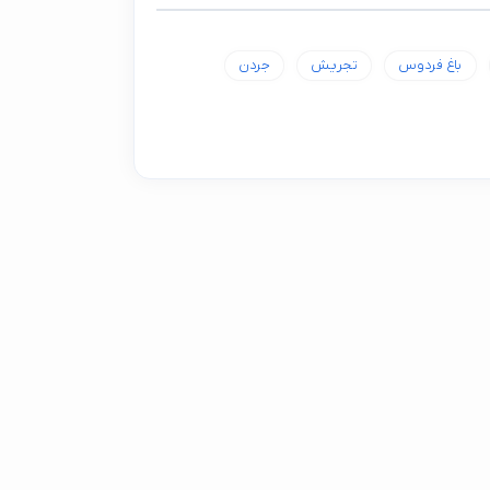
باغ فردوس
تجریش
جردن