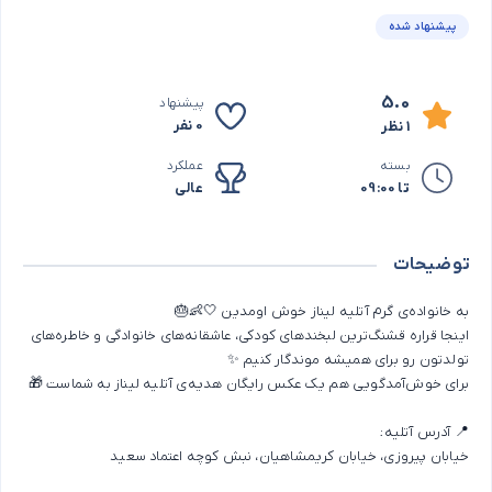
پیشنهاد شده
5.0
پیشنهاد
0 نفر
1 نظر
بسته
عملکرد
تا 09:00
عالی
توضیحات
به خانواده‌ی گرم آتلیه لیناز خوش اومدین 🤍👶🎂
اینجا قراره قشنگ‌ترین لبخندهای کودکی، عاشقانه‌های خانوادگی و خاطره‌های
تولدتون رو برای همیشه موندگار کنیم ✨
برای خوش‌آمدگویی هم یک عکس رایگان هدیه‌ی آتلیه لیناز به شماست 🎁
📍 آدرس آتلیه:
خیابان پیروزی، خیابان کریمشاهیان، نبش کوچه اعتماد سعید