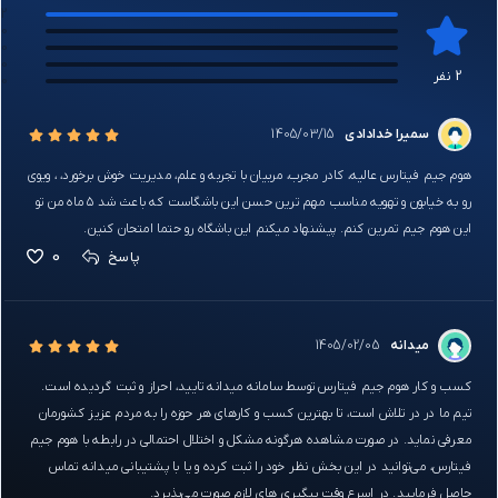
2
0
0
0
2 نفر
0
سمیرا خدادادی
1405/03/15
هوم جیم فیتارس عالیه، کادر مجرب، مربیان با تجربه و علم، مدیریت خوش برخورد، ، ویوی
رو به خیابون و تهویه مناسب مهم ترین حسن این باشگاست که باعث شد ۵ ماه من تو
این هوم جیم تمرین کنم. پیشنهاد میکنم این باشگاه رو حتما امتحان کنین.
0
پاسخ
میدانه
1405/02/05
کسب و کار هوم جیم فیتارس توسط سامانه میدانه تایید، احراز و ثبت گردیده است.
تیم ما در در تلاش است، تا بهترین کسب و کارهای هر حوزه را به مردم عزیز کشورمان
معرفی نماید. در صورت مشاهده هرگونه مشکل و اختلال احتمالی در رابطه با هوم جیم
فیتارس، می‌توانید در این بخش نظر خود را ثبت کرده و یا با پشتیبانی میدانه تماس
حاصل فرمایید. در اسرع وقت پیگیری های لازم صورت می‌پذیرد.