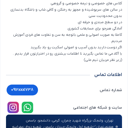
کلاس های خصوصی و نیمه خصوصی و گروهی
در سالن های سرپوشیده و مجهز به رختکن و کافی شاپ و باشگاه بدنسازی
بدون محدودیت سنی
در دو سطح مبتدی و حرفه ای
آمادگی هنرجو برای مسابقات کشوری
کاملا به صورت اصولی و علمی باتوجه به سن و تفاوت های فردی آموزش
میدیم.
اگر دوست دارید بدون آسیب و اصولی اسکیت رو یاد بگیرید
با آکادمی ما تماس بگیرید تا اطلاعات بیشتری رو در اختیارتون قرار بدیم .
(زیر نظر مربیان تیم ملی)
اطلاعات تماس
0912xxx1738
شماره تماس
سایت و شبکه های اجتماعی
تهران، ولنجک بزرگراه شهید چمران، کرمی، دانشجو، یاسمن
هفتم،تهران✅شعبه اول ولنجک میدان یاسمن. شعبه دوم زعفراینه