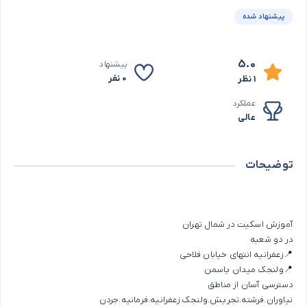
پیشنهاد شده
5.0
پیشنهاد
0 نفر
1 نظر
عملکرد
عالی
توضیحات
آموزش اسکیت در شمال تهران
در دو شعبه
📍زعفرانیه انتهای خیابان فلاحی
📍ولنجک میدان یاسمن
دسترسی آسان از مناطق
نیاوران.فرشته.تجریش.ولنجک.زعفرانیه.فرمانیه.جردن