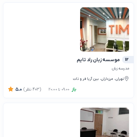
12
موسسه زبان راد تایم
مدرسه زبان
تهران، مرزداران، بین آریا فر و تات
باز
(403 نظر)
5.0
09:00 تا 20:00