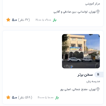
مرکز آموزشی
تهران، لواسانی، بین صادقی و آقایی
باز
(42 نظر)
5.0
09:00 تا 21:00
11
سخن برتر
مدرسه زبان
تهران، مفتح شمالی، اصلی پور
باز
(568 نظر)
5.0
10:00 تا 20:00