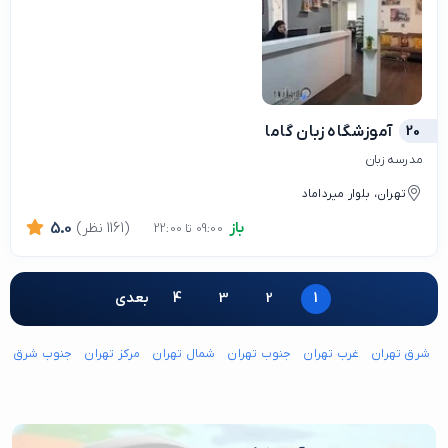
20
آموزشگاه زبان گاما
مدرسه زبان
تهران، بلوار میرداماد
باز
(1161 نظر)
5.0
09:00 تا 22:00
1
2
3
4
بعدی
شرق تهران
غرب تهران
جنوب تهران
شمال تهران
مرکز تهران
جنوب شرق ته