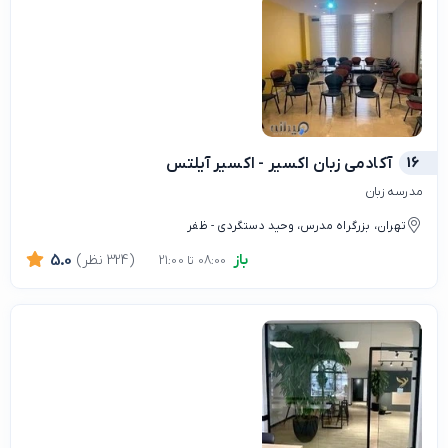
16
آکادمی زبان اکسیر - اکسیر آیلتس
مدرسه زبان
تهران، بزرگراه مدرس، وحید دستگردی - ظفر
باز
(324 نظر)
5.0
08:00 تا 21:00