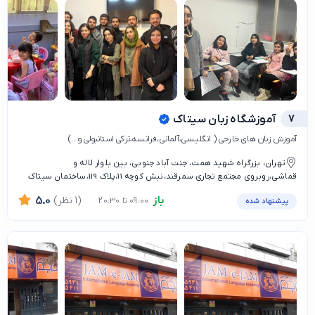
7
آموزشگاه زبان سیتاک
آموزش زبان های خارجی ( انگلیسی،آلمانی،فرانسه،ترکی استانبولی و...)
تهران، بزرگراه شهید همت، جنت آباد جنوبی، بین بلوار لاله و
قماشی،روبروی مجتمع تجاری سمرقند،نبش کوچه 11،پلاک 119،ساختمان سیتاک
باز
(1 نظر)
5.0
09:00 تا 20:30
پیشنهاد شده