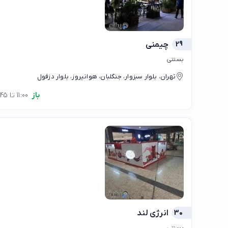
29
چیمنی
بستنی
تهران، بلوار سبزوار، جنگلبان، هوانیروز، بلوار دزفول
باز
11:00 تا 23:45
30
انرژی لند
بستنی