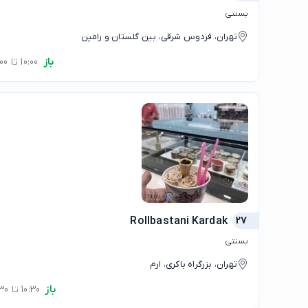
بستنی
تهران، فردوس شرقی، بین گلستان و رامین
باز
10:00 تا 01:00
Rollbastani Kardak
27
بستنی
تهران، بزرگراه باکری، ارم
باز
10:30 تا 22:30