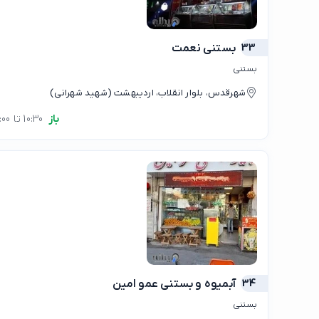
33
بستني نعمت
بستنی
شهرقدس، بلوار انقلاب، اردیبهشت (شهید شهرانی)
باز
10:30 تا 02:00
34
آبمیوه و بستنی عمو امین
بستنی