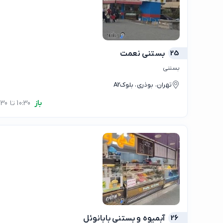
25
بستنی نعمت
بستنی
تهران، بوذری، بلوکA2
باز
10:30 تا 23:30
26
آبمیوه و بستنی بابانوئل