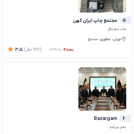
5
مجتمع چاپ ایران کهن
چاپ دیجیتال
تهران، مطهری، سنندج
بسته
(628 نظر)
3.5
تا 08:30
Bazargam
6
دفتر شرکت