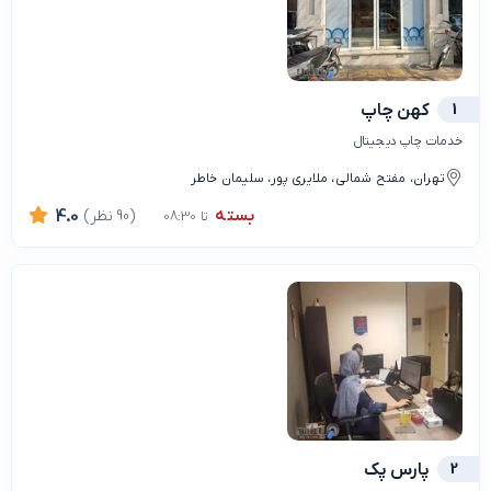
1
کهن چاپ
خدمات چاپ دیجیتال
تهران، مفتح شمالی، ملایری پور، سلیمان خاطر
بسته
(90 نظر)
4.0
تا 08:30
2
پارس پک