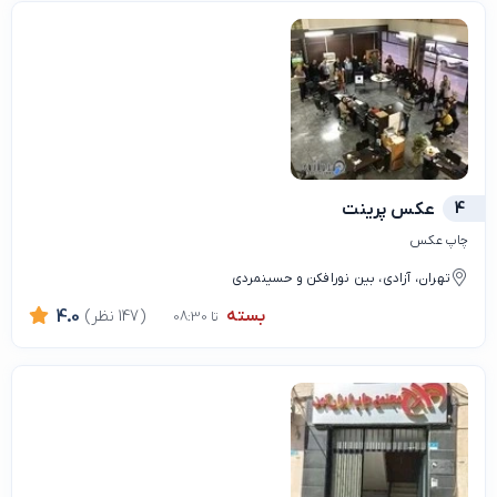
4
عکس پرینت
چاپ عکس
تهران، آزادی، بین نورافکن و حسینمردی
بسته
(147 نظر)
4.0
تا 08:30