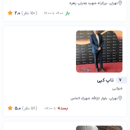
تهران، بزرگراه شهید چمران، زهره
باز
(150 نظر)
2.0
09:00 تا 17:00
7
تاپ کپی
فتوکپی
تهران، بلوار ثارالله، شهرک الماس
بسته
(58 نظر)
5.0
تا 07:00