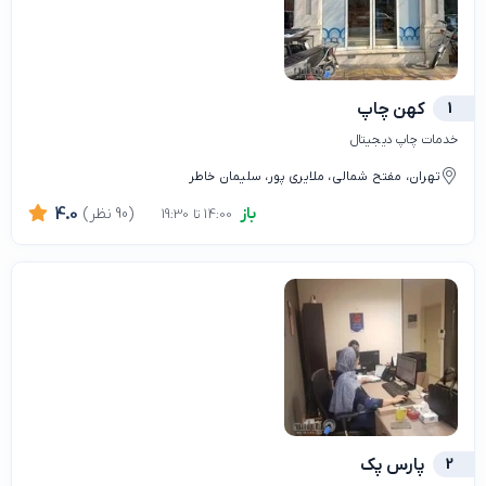
1
کهن چاپ
خدمات چاپ دیجیتال
تهران، مفتح شمالی، ملایری پور، سلیمان خاطر
باز
(90 نظر)
4.0
14:00 تا 19:30
2
پارس پک