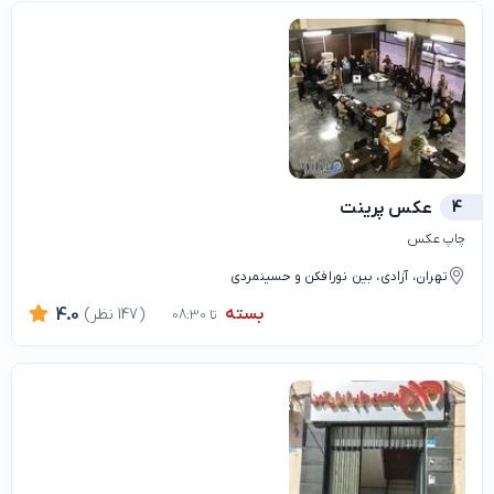
4
عکس پرینت
چاپ عکس
تهران، آزادی، بین نورافکن و حسینمردی
بسته
(147 نظر)
4.0
تا 08:30