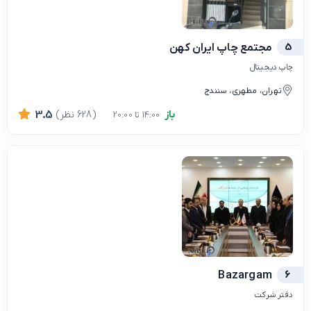
5
مجتمع چاپ ایران کهن
چاپ دیجیتال
تهران، مطهری، سنندج
باز
(628 نظر)
3.5
14:00 تا 20:00
Bazargam
6
دفتر شرکت