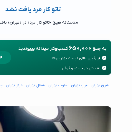
تاتو کار مرد یافت نشد
متاسفانه هیچ «تاتو کار مرد» در «تهران» یاف
650,000
به جمع
کسب‌وکار میدانه بپیوندید
قرارگیری بالای لیست بهترین‌ها
نمایش در جستجو گوگل
شرق تهران
غرب تهران
جنوب تهران
شمال تهران
مرکز تهران
جن