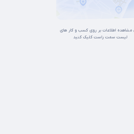
 مشاهده اطلاعات بر روی کسب و کار های
لیست سمت راست کلیک کنید
17شهریور
آجودانیه
آذری
آرژانتین
آپادانا
آیت الله کاشانی
اتابک
اختیاری