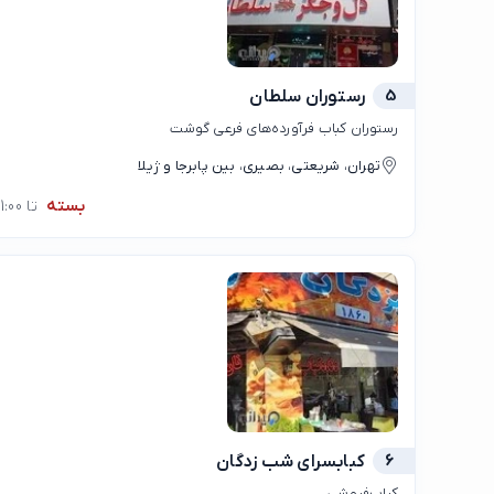
5
رستوران سلطان
رستوران کباب فرآورده‌های فرعی گوشت
تهران، شریعتی، بصیری، بین پابرجا و ژیلا
بسته
تا 11:00
6
كبابسراى شب زدگان
کباب‌فروشی