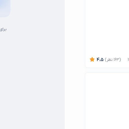
برای
(163 نظر)
4.5