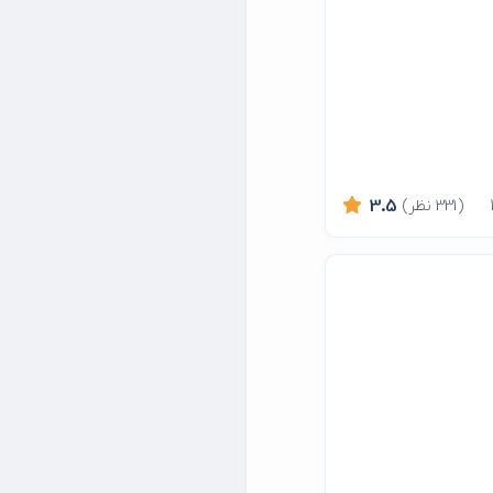
(331 نظر)
3.5