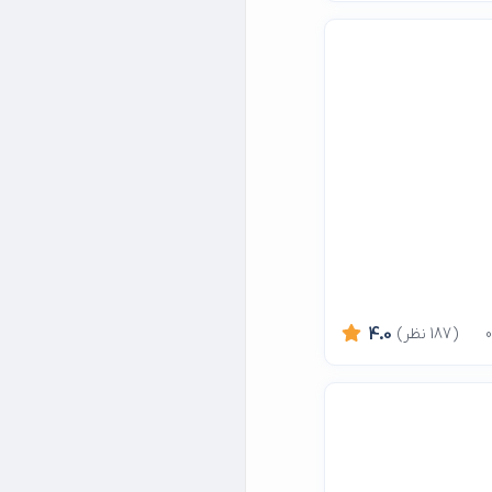
(187 نظر)
4.0