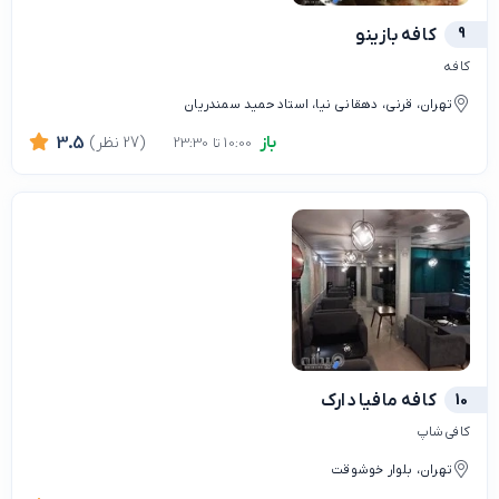
9
کافه بازینو
کافه
تهران، قرنی، دهقانی نیا، استاد حمید سمندریان
باز
(27 نظر)
3.5
10:00 تا 23:30
10
کافه مافیا دارک
کافی شاپ
تهران، بلوار خوشوقت