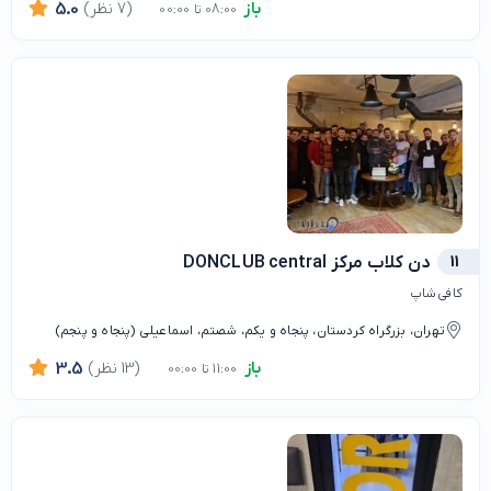
باز
(7 نظر)
5.0
08:00 تا 00:00
11
دن کلاب مرکز DONCLUB central
کافی شاپ
تهران، بزرگراه کردستان، پنجاه و یکم، شصتم، اسماعیلی (پنجاه و پنجم)
باز
(13 نظر)
3.5
11:00 تا 00:00