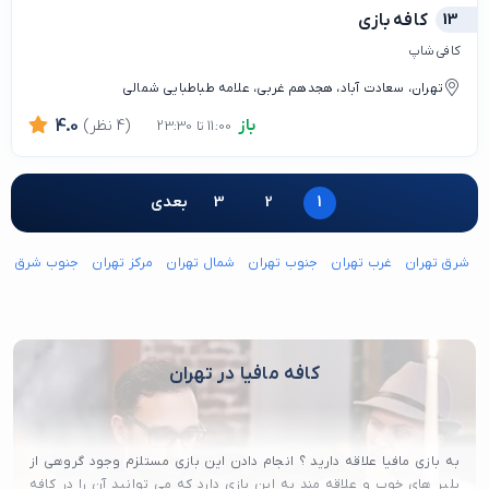
13
کافه بازی
کافی شاپ
تهران، سعادت آباد، هجدهم غربی، علامه طباطبایی شمالی
باز
(4 نظر)
4.0
11:00 تا 23:30
1
2
3
بعدی
شرق تهران
غرب تهران
جنوب تهران
شمال تهران
مرکز تهران
جنوب شرق ته
کافه مافیا در تهران
به بازی مافیا علاقه دارید ؟ انجام دادن این بازی مستلزم وجود گروهی از
پلیر های خوب و علاقه مند به این بازی دارد که می توانید آن را در کافه