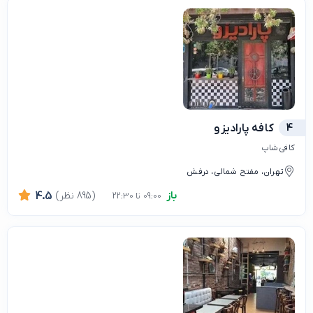
4
کافه پارادیزو
کافی شاپ
تهران، مفتح شمالی، درفش
باز
(895 نظر)
4.5
09:00 تا 22:30