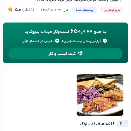
باز
(1 نظر)
5.0
10:30 تا 23:59
پربازدیدترین
پیشنهاد شده
650,000
به جمع
کسب‌وکار میدانه بپیوندید
قرارگیری بالای لیست بهترین‌ها
نمایش در جستجو گوگل
ثبت کسب و کار
2
کافه مافیا دیالوگ