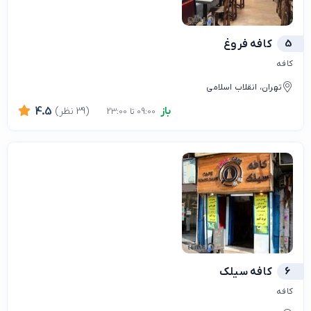
5
کافه فروغ
کافه
تهران، انقلاب اسلامی
باز
(39 نظر)
4.5
09:00 تا 23:00
6
کافه سیلک‌
کافه