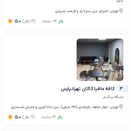
کافه
تهران، امیرلو، بین سبزه زار و فرصت شیرازی
باز
(19 نظر)
5.0
24 ساعته
3
کافه مافیا کاگان تهرانپارس
باشگاه بردگیم
تهران، بلوار شاهد، زفرقندی (196 شرقی)، بین شادالویی و جمیلی شبستری
باز
(9 نظر)
5.0
24 ساعته