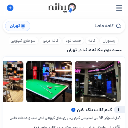
تهران
رستوران
کافه
فست فود
کافه عربی
سوخاری کیلویی
کا
لیست بهترین
کافه مافیا در تهران
1
گیم کلاب بلک لاین
8بال اسنوکر VR پلی استیشن گیم برد بازی های گروهی کافی شاپ و خدمات جانبی
تهران، ولنجک، خیابان سیزدهم،مرکز خرید گالریا واحد 209