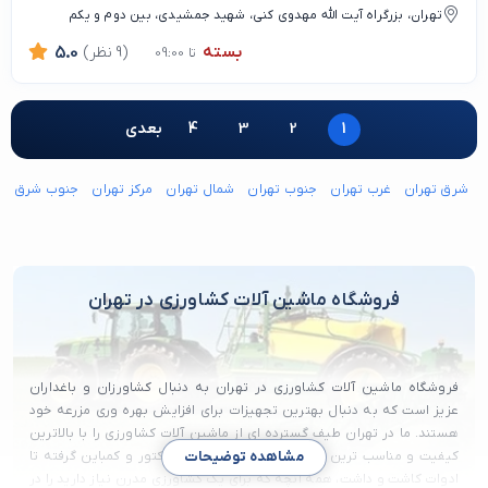
تهران، بزرگراه آیت الله مهدوی کنی، شهید جمشیدی، بین دوم و یکم
بسته
(9 نظر)
5.0
تا 09:00
1
2
3
4
بعدی
شرق تهران
غرب تهران
جنوب تهران
شمال تهران
مرکز تهران
جنوب شرق ته
فروشگاه ماشین آلات کشاورزی در تهران
فروشگاه ماشین آلات کشاورزی در تهران به دنبال کشاورزان و باغداران
عزیز است که به دنبال بهترین تجهیزات برای افزایش بهره وری مزرعه خود
هستند. ما در تهران طیف گسترده ای از ماشین آلات کشاورزی را با بالاترین
کیفیت و مناسب ترین قیمت ارائه می دهیم. از تراکتور و کمباین گرفته تا
مشاهده توضیحات
ادوات کاشت و داشت، همه آنچه که برای یک کشاورزی مدرن نیاز دارید را در