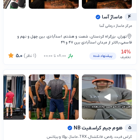
4
ماساژ آسا
مرکز ماساژ درمانی آسا
تهران، بزرگراه کردستان، شصت و هشتم، اسدآبادی، بین چهل و نهم و
قاسمی،بالاتر از میدان اسدآبادی بین ۴۷ و ۴۹
14%
باز
(1 نظر)
5.0
08:00 تا 00:00
پیشنهاد شده
تخفیف
5
هوم جیم کراسفیت NB
کراس فیت، رقص، فانکشنال، TRX، ماساژ، یوگا و پیلاتس