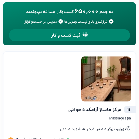
650,000
به جمع
کسب‌وکار میدانه بپیوندید
قرارگیری بالای لیست بهترین‌ها
نمایش در جستجو گوگل
ثبت کسب و کار
11
مرکز ماساژ آرامکده جوانی
Massage spa
تهران، بزرگراه صدر، قیطریه، شهید صادقی