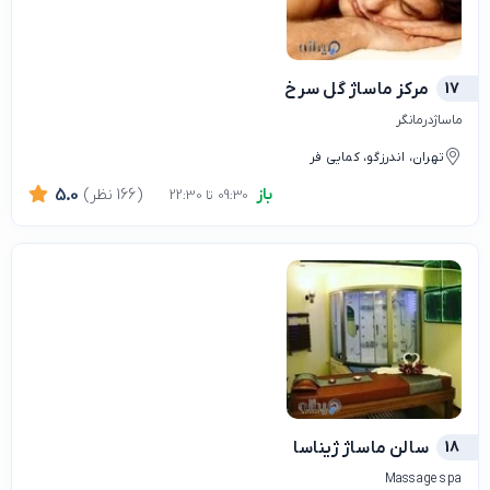
17
مرکز ماساژ گل سرخ
ماساژدرمانگر
تهران، اندرزگو، کمایی فر
باز
(166 نظر)
5.0
09:30 تا 22:30
18
سالن ماساژ ژیناسا
Massage spa