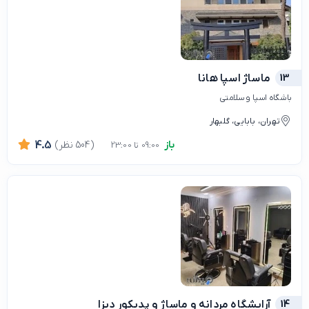
13
ماساژ اسپا هانا
باشگاه اسپا و سلامتی
تهران، بابایی، گلبهار
باز
(504 نظر)
4.5
09:00 تا 23:00
14
آرایشگاه مردانه و ماساژ و پدیکور دیزا