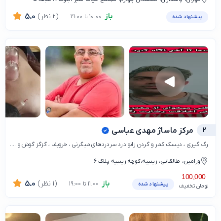
باز
(2 نظر)
5.0
10:00 تا 19:00
پیشنهاد شده
2
مرکز ماساژ مهدی عباسی
رگ گیری ، دیسک کمر و گردن زانو درد سردردهای میگرنی ، خروپف ، گزگز گوش و ....
ورامین، طالقانی، زینبیه،کوچه زینبیه پلاک ۶
100,000
باز
(1 نظر)
5.0
11:00 تا 19:00
پیشنهاد شده
تومان تخفیف