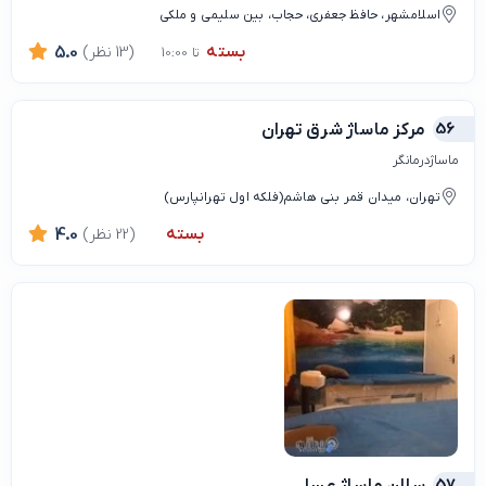
اسلامشهر، حافظ جعفری، حجاب، بین سلیمی و ملکی
بسته
(13 نظر)
5.0
تا 10:00
56
مرکز ماساژ شرق تهران
ماساژدرمانگر
تهران، میدان قمر بنی هاشم(فلکه اول تهرانپارس)
بسته
(22 نظر)
4.0
57
سالن ماساژ عسل