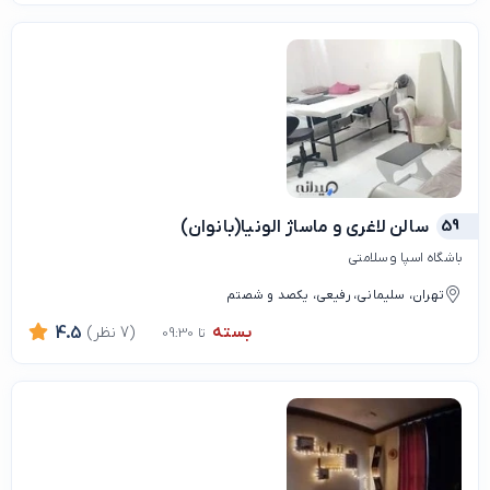
59
سالن لاغری و ماساژ الونیا(بانوان)
باشگاه اسپا و سلامتی
تهران، سلیمانی، رفیعی، یکصد و شصتم
بسته
(7 نظر)
4.5
تا 09:30