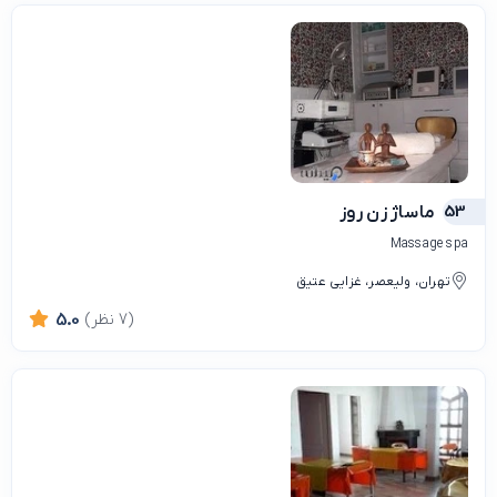
53
ماساژ زن روز
Massage spa
تهران، ولیعصر، غزایی عتیق
(7 نظر)
5.0