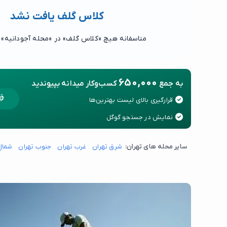
کلاس گلف یافت نشد
متاسفانه هیچ «کلاس گلف» در «محله آجودانیه» 
650,000
به جمع
کسب‌وکار میدانه بپیوندید
قرارگیری بالای لیست بهترین‌ها
نمایش در جستجو گوگل
سایر محله های تهران:
شرق تهران
غرب تهران
جنوب تهران
شمال