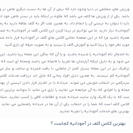
ورزش های مختلفی در دنیا وجود دارد که برخی از آن ها به نسبت دیگری خاص تر و ا
باشد. یکی از از ورزش ها گلف می باشد که علاوه بر اینکه باید در بستر خاص خود ان
دارد تا بتوان به درستی آن را انجام داد. به همین علت اگر به گلف علاقه دارید به ز
آجودانیه نیاز دارید. ما می توانیم در پیدا کردن این کلاس گلف در آجودانیه به شم
همراه باشید چرا که در این صفحه تمامی کلاس های گلف در آجودانیه قرار داده ش
مورد نظر خود را پیدا کنید و آموزش گلف را ببینید و به صورت حرفه ای بازی کنید.
به احتمال نام آجودانیه را شنیده باشید. و یا آن که ساکن این محله زیبا باشید.
می شود و به دلیل اینکه آپارتمان ها تقریبا با فاصله می باشند ومحله ای است که ب
ترافیک نیز در این محله بسیار کمتر از جاهایی با بافت فشرده ی ساخت و ساز می
آجودانیه کم نیستند. به همین دلیل افراد زمانی که مایل اند دریافت خدمات کلاس 
سردرگمی در انتخاب خویش می شوند. میدانه با در اختیار قرار دادن لیستی از بهت
محله و یا افرادی که به آن مراجعه می نمایند را یاری می نماید تا بتوانند برترین ا
ست که با یک کلیک وارد سایت میدانه شده و اطلاعات کافی را کسب نمایید. مشاب
کلاس گلف است که شما را در انتخاب یکی از آن ها در میدانه راهنمایی می نماید. 
بهترین های خدمات آجودانیه را تجربه نمایید.
بهترین کلاس گلف در آجودانیه کجاست ؟