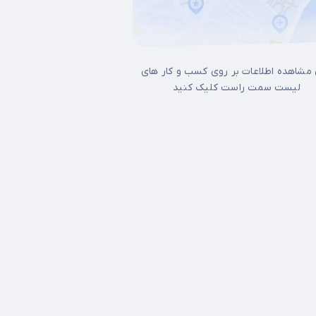
 مشاهده اطلاعات بر روی کسب و کار های
لیست سمت راست کلیک کنید
ل غرب تهران
15 خرداد
17شهریور
آذری
آرژانتین
آپادانا
آیت الله کاشانی
ات