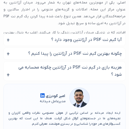
اصلی، یکی از مهم‌ترین محله‌های تهران به شمار می‌رود. میدان آرژانتین به
عنوان مرکز این محله، امکانات و گزینه‌های متنوعی را در اختیار ساکنین و
مراجعه‌کنندگان قرار می‌دهد. همین تنوع باعث شده پیدا کردن یک گیم نت PS4
در آرژانتین به امری ساده و سریع تبدیل شود.
افرادی که در نزدیکی میدان آرژانتین زندگی یا کار می‌کنند، اغلب به دنبال بهترین
آیا گیم نت PS4 در آرژانتین وجود دارد ؟
گزینه‌ها هستند تا بدون صرف وقت زیاد، انتخاب مناسبی داشته باشند. گیم نت
PS4 در آرژانتین کیفیت بالا، دسترسی آسان و تجربه‌ای مطمئن را برای کاربران
بله شما هنوز می توانید یک گیم نت PS4 در آرژانتین را پیدا کنید.
چگونه بهترین گیم نت PS4 در آرژانتین را پیدا کنیم ؟
فراهم می‌کند. همچنین، وجود گزینه‌های متعدد باعث می‌شود هر کسی بتواند
مطابق نیاز و سلیقه خود بهترین انتخاب را داشته باشد.
برای پیدا کردن بهترین گیم نت PS4 در آرژانتین با ما در این
هزینه بازی در گیم نت PS4 در آرژانتین چگونه محسابه می
وب‌سایت میدانه با هدف معرفی برترین گزینه‌ها در محله‌های مختلف، این امکان
صفحه همراه باشید.
شود ؟
را فراهم کرده تا بدون جست‌وجوی طولانی، به لیستی از گیم نت PS4 در آرژانتین
دسترسی پیدا کنید. فرقی ندارد در کدام بخش محله آرژانتین هستید، از طریق این
هزینه بازی در گیم نت PS4 در آرژانتین بر اساس میزان ساعت
صفحه می‌توانید نزدیک‌ترین و بهترین گیم نت PS4 در آرژانتین را پیدا کرده و از
بازی مشخص می شود.
امیر گودرزی
آن بهره‌مند شوید.
مدیرعامل میدانه
با توجه به رشد روزافزون این محله و فعالیت‌های متنوع در میدان آرژانتین، پیدا
ایده ایجاد میدانه بر اساس ترکیبی از هوش مصنوعی، نظرات واقعی کاربران و
کردن گیم نت PS4 در آرژانتین برای ساکنین و بازدیدکنندگان روزبه‌روز ساده‌تر
تجربه‌های ما در جستجوهای گوگل شکل گرفت. هدف ما این است که بهترین
می‌شود. این لیست به شما کمک می‌کند تا انتخابی آگاهانه، مطمئن و با کیفیت
کسب‌وکارهای هر حوزه را شناسایی و در بستری هوشمند معرفی کنیم.
داشته باشید و تجربه‌ای خوشایند از حضور در این محله برترین تهران داشته