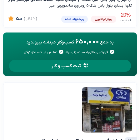
گلها ابتدای بلوار یاس پلاک ۵ روبروی ساندویچی امیر
20%
(2 نظر)
5.0
پربازدیدترین
پیشنهاد شده
تخفیف
650,000
به جمع
کسب‌وکار میدانه بپیوندید
قرارگیری بالای لیست بهترین‌ها
نمایش در جستجو گوگل
ثبت کسب و کار