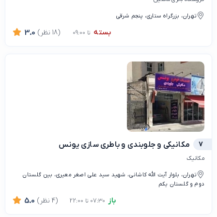
تهران، بزرگراه ستاری، پنجم شرقی
بسته
(18 نظر)
3.0
تا 09:00
7
مکانیکی و جلوبندی و باطری سازی یونس
مکانیک
تهران، بلوار آیت الله کاشانی، شهید سید علی اصغر معیری، بین گلستان
دوم و گلستان یکم
باز
(4 نظر)
5.0
07:30 تا 22:00