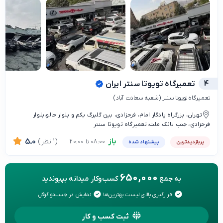
4
تعمیرگاه تویوتا سنتر ایران
تعمیرگاه تویوتا سنتر (شعبه سعادت آباد)
تهران، بزرگراه یادگار امام، فرحزادی، بین گلبرگ یکم و بلوار خالو،بلوار
فرحزادی، جنب بانک ملت،تعمیرگاه تویوتا سنتر
باز
(1 نظر)
5.0
08:00 تا 20:00
پربازدیدترین
پیشنهاد شده
650,000
به جمع
کسب‌وکار میدانه بپیوندید
قرارگیری بالای لیست بهترین‌ها
نمایش در جستجو گوگل
ثبت کسب و کار