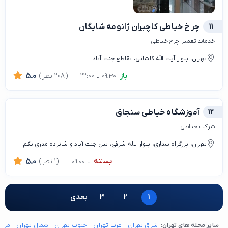
11
چرخ خیاطی کاچیران ژانومه شایگان
خدمات تعمیر چرخ خیاطی
تهران، بلوار آیت الله کاشانی، تقاطع جنت آباد
باز
(208 نظر)
5.0
09:30 تا 22:00
12
آموزشگاه خیاطی سنجاق
شرکت خیاطی
تهران، بزرگراه ستاری، بلوار لاله شرقی، بین جنت آباد و شانزده متری یکم
بسته
(1 نظر)
5.0
تا 09:00
1
2
3
بعدی
سایر محله های تهران:
شرق تهران
غرب تهران
جنوب تهران
شمال تهران
مرکز