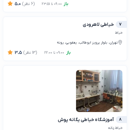
باز
(6 نظر)
5.0
09:00 تا 23:51
7
خیاطی لاهرودی
خیاط
تهران، بلوار پرویز ابوطالب، یعقوبی، پونه
باز
(13 نظر)
3.5
09:00 تا 22:00
8
آموزشگاه خیاطی یگانه پوش
خیاط زنانه