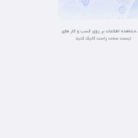
 مشاهده اطلاعات بر روی کسب و کار های
لیست سمت راست کلیک کنید
ل غرب تهران
15 خرداد
17شهریور
آجودانیه
آذری
آرژانتین
آپادانا
آیت الله 